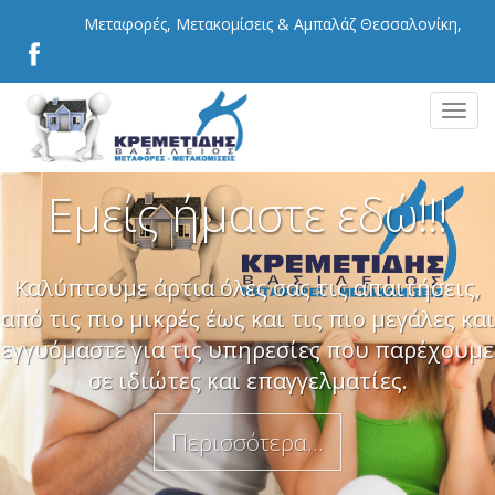
Μεταφορές, Μετακομίσεις & Αμπαλάζ Θεσσαλονίκη,
Φθηνές Μεταφορές Μετακομίσεις Θεσσαλονίκη | | Τηλ.
6974556566
MEN
Εμείς ήμαστε εδώ!!!
Καλύπτουμε άρτια όλες σας τις απαιτήσεις,
από τις πιο μικρές έως και τις πιο μεγάλες και
εγγυόμαστε για τις υπηρεσίες που παρέχουμε
σε ιδιώτες και επαγγελματίες.
Περισσότερα...